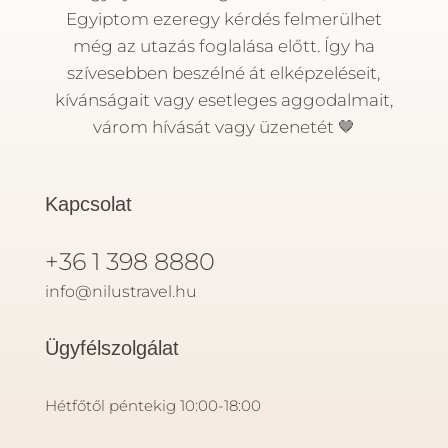
Egyiptom ezeregy kérdés felmerülhet
még az utazás foglalása előtt. Így ha
szívesebben beszélné át elképzeléseit,
kívánságait vagy esetleges aggodalmait,
várom hívását vagy üzenetét
🤎
Kapcsolat
+36 1 398 8880
info@nilustravel.hu
Ügyfélszolgálat
Hétfőtől péntekig 10:00-18:00