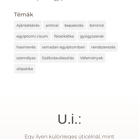
Témák
Ajánlatkérés
antinal
bepakolás
bőrönd
egyiptomi vizum
fáraókátka
gyógyszerek
hasmenés
ramadan egyiptomban
rendszerezés
személyes
Szállodaválasztás
Vélemények
útipatika
U.i.:
Egy ilyen különleges úticélnál, mint