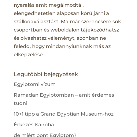
nyaralás amit megálmodtál,
elengedhetetlen alaposan körüljárni a
szállodaválasztást. Ma már szerencsére sok
csoportban és weboldalon tájékozódhatsz
és olvashatsz véleményt, azonban ne
feledd, hogy mindannyiunknak más az
elképzelése...
Legutóbbi bejegyzések
Egyiptomi vízum
Ramadan Egyiptomban – amit érdemes
tudni
10+1 tipp a Grand Egyptian Museum-hoz
Érkezés Kairóba
de miért pont Egyiptom?