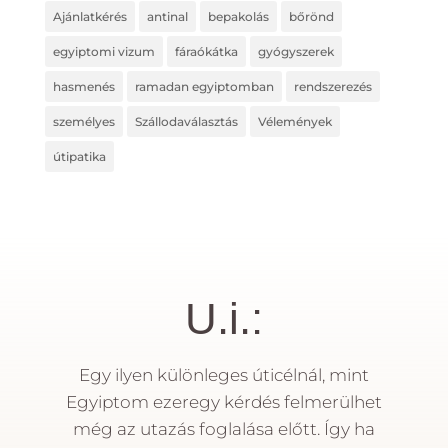
Ajánlatkérés
antinal
bepakolás
bőrönd
egyiptomi vizum
fáraókátka
gyógyszerek
hasmenés
ramadan egyiptomban
rendszerezés
személyes
Szállodaválasztás
Vélemények
útipatika
U.i.:
Egy ilyen különleges úticélnál, mint
Egyiptom ezeregy kérdés felmerülhet
még az utazás foglalása előtt. Így ha