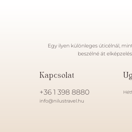
Egy ilyen különleges úticélnál, mi
beszélné át elképzelé
Kapcsolat
Üg
+36 1 398 8880
Hétf
info@nilustravel.hu