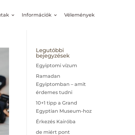
utak
Információk
Vélemények
Legutóbbi
bejegyzések
Egyiptomi vízum
Ramadan
Egyiptomban – amit
érdemes tudni
10+1 tipp a Grand
Egyptian Museum-hoz
Érkezés Kairóba
de miért pont