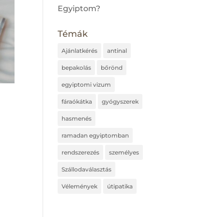
Egyiptom?
Témák
Ajánlatkérés
antinal
bepakolás
bőrönd
egyiptomi vizum
fáraókátka
gyógyszerek
hasmenés
ramadan egyiptomban
rendszerezés
személyes
Szállodaválasztás
Vélemények
útipatika