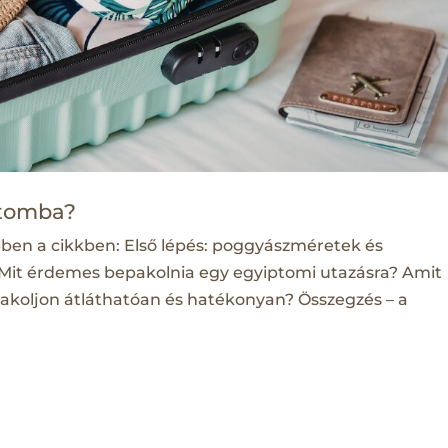
ptomba?
bben a cikkben: Első lépés: poggyászméretek és
Mit érdemes bepakolnia egy egyiptomi utazásra? Amit
koljon átláthatóan és hatékonyan? Összegzés – a