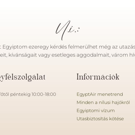
U.i.:
nt Egyiptom ezeregy kérdés felmerülhet még az utazás 
seit, kívánságait vagy esetleges aggodalmait, várom h
yfélszolgálat
Információk
EgyptAir menetrend
őtől péntekig 10:00-18:00
Minden a nílusi hajókról
Egyiptomi vízum
Utasbiztosítás kötése