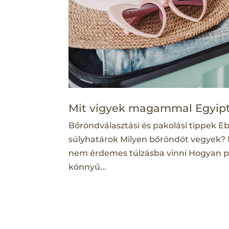
Mit vigyek magammal Egyi
Bőröndválasztási és pakolási tippek E
súlyhatárok Milyen bőröndöt vegyek? 
nem érdemes túlzásba vinni Hogyan pa
könnyű...