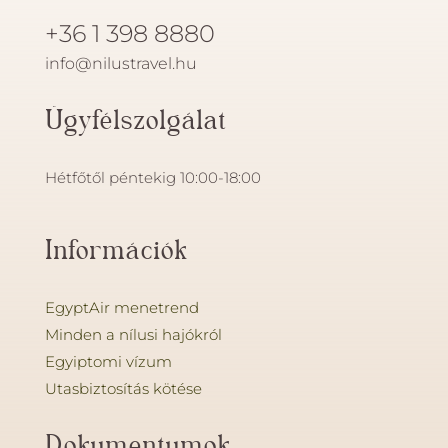
+36 1 398 8880
info@nilustravel.hu
Ügyfélszolgálat
Hétfőtől péntekig 10:00-18:00
Információk
EgyptAir menetrend
Minden a nílusi hajókról
Egyiptomi vízum
Utasbiztosítás kötése
Dokumentumok