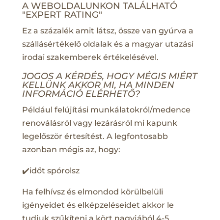
A WEBOLDALUNKON TALÁLHATÓ
"EXPERT RATING"
Ez a százalék amit látsz, össze van gyúrva a
szállásértékelő oldalak és a magyar utazási
irodai szakemberek értékelésével.
JOGOS A KÉRDÉS, HOGY MÉGIS MIÉRT
KELLÜNK AKKOR MI, HA MINDEN
INFORMÁCIÓ ELÉRHETŐ?
Például felújítási munkálatokról/medence
renoválásról vagy lezárásról mi kapunk
legelőször értesítést. A legfontosabb
azonban mégis az, hogy:
✔️időt spórolsz
Ha felhívsz és elmondod körülbelüli
igényeidet és elképzeléseidet akkor le
tudjuk szűkíteni a kört nagyjából 4-5