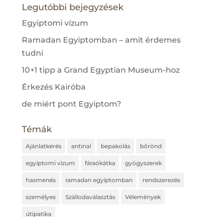
Legutóbbi bejegyzések
Egyiptomi vízum
Ramadan Egyiptomban – amit érdemes
tudni
10+1 tipp a Grand Egyptian Museum-hoz
Érkezés Kairóba
de miért pont Egyiptom?
Témák
Ajánlatkérés
antinal
bepakolás
bőrönd
egyiptomi vizum
fáraókátka
gyógyszerek
hasmenés
ramadan egyiptomban
rendszerezés
személyes
Szállodaválasztás
Vélemények
útipatika