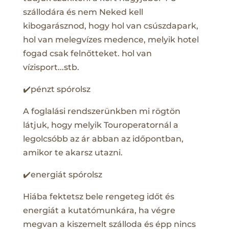
szállodára és nem Neked kell
kibogarásznod, hogy hol van csúszdapark,
hol van melegvízes medence, melyik hotel
fogad csak felnőtteket. hol van
vízisport...stb.
✔️pénzt spórolsz
A foglalási rendszerünkben mi rögtön
látjuk, hogy melyik Touroperatornál a
legolcsóbb az ár abban az időpontban,
amikor te akarsz utazni.
✔️energiát spórolsz
Hiába fektetsz bele rengeteg időt és
energiát a kutatómunkára, ha végre
megvan a kiszemelt szálloda és épp nincs