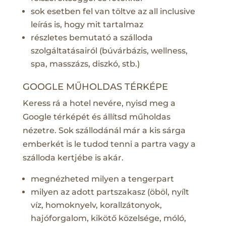
sok esetben fel van töltve az all inclusive
leírás is, hogy mit tartalmaz
részletes bemutató a szálloda
szolgáltatásairól (búvárbázis, wellness,
spa, masszázs, diszkó, stb.)
GOOGLE MŰHOLDAS TÉRKÉPE
Keress rá a hotel nevére, nyisd meg a
Google térképét és állítsd műholdas
nézetre. Sok szállodánál már a kis sárga
emberkét is le tudod tenni a partra vagy a
szálloda kertjébe is akár.
megnézheted milyen a tengerpart
milyen az adott partszakasz (öböl, nyílt
víz, homoknyelv, korallzátonyok,
hajóforgalom, kikötő közelsége, móló,