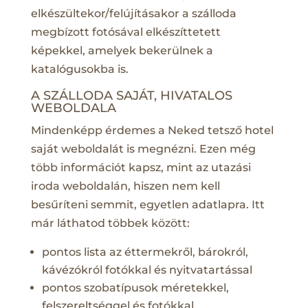
elkészültekor/felújításakor a szálloda
megbízott fotósával elkészíttetett
képekkel, amelyek bekerülnek a
katalógusokba is.
A SZÁLLODA SAJÁT, HIVATALOS
WEBOLDALA
Mindenképp érdemes a Neked tetsző hotel
saját weboldalát is megnézni. Ezen még
több információt kapsz, mint az utazási
iroda weboldalán, hiszen nem kell
besűríteni semmit, egyetlen adatlapra. Itt
már láthatod többek között:
pontos lista az éttermekről, bárokról,
kávézókról fotókkal és nyitvatartással
pontos szobatípusok méretekkel,
felszereltséggel és fotókkal