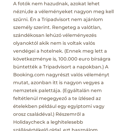
A fotók nem hazudnak, azokat lehet
nézni,de a véleményeket nagyon meg kell
szűrni. Én a Tripadvisort nem ajánlom
személy szerint. Rengeteg a valótlan,
szándékosan lehúzó véleményezés
olyanoktól akik nem is voltak valós
vendégei a hotelnek. (Ennek meg lett a
következménye is, 100.000 euro bírságra
büntették a Tripadvisort a napokban.) A
Booking.com nagyrészt valós véleményt
mutat, azonban itt is nagyon vegyes a
nemzetek palettája. (Egyáltalán nem
feltétlenül megegyező a te ízlésed az
ételekben például egy egyiptomi vagy
orosz családéval.) Részemről a
Holidaycheck a leghitelesebb
szállásértékelő oldal, ezt használom