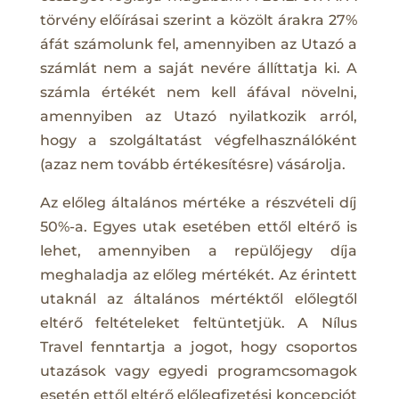
törvény előírásai szerint a közölt árakra 27%
áfát számolunk fel, amennyiben az Utazó a
számlát nem a saját nevére állíttatja ki. A
számla értékét nem kell áfával növelni,
amennyiben az Utazó nyilatkozik arról,
hogy a szolgáltatást végfelhasználóként
(azaz nem tovább értékesítésre) vásárolja.
Az előleg általános mértéke a részvételi díj
50%-a. Egyes utak esetében ettől eltérő is
lehet, amennyiben a repülőjegy díja
meghaladja az előleg mértékét. Az érintett
utaknál az általános mértéktől előlegtől
eltérő feltételeket feltüntetjük. A Nílus
Travel fenntartja a jogot, hogy csoportos
utazások vagy egyedi programcsomagok
esetén ettől eltérő előlegfizetési koncepciót