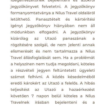
Idegenvezetőnek bejelenteni és azokról
jegyzőkönyvet felvetetni. A jegyzőkönyv
formanyomtatványa a Nílus Travel oldaláról
letölthető. Panasztételt és kártérítési
igényt jegyzőkönyv hiányában nem áll
módunkban elfogadni. A jegyzőkönyv
kizárólag az Utazó panaszának a
rögzítésére szolgál, de nem jelenti annak
elismerését és nem tartalmazza a Nílus
Travel állásfoglalását sem. Ha a problémát
a helyszínen nem tudja megoldani, köteles
a részvételi jegyen feltüntetett ügyeleti
számot felhívni. A közlés késedelméből
eredő károkért az Utazó a felelős. A hibás
teljesítést az Utazó a hazaérkezést
követően 7 napon belül köteles a Nílus
Travelnek írásban bejelenteni és a