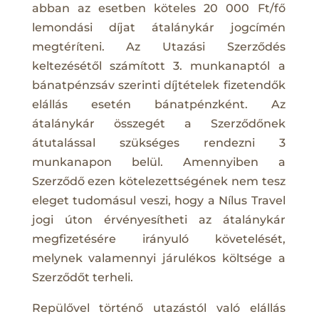
abban az esetben köteles 20 000 Ft/fő
lemondási díjat átalánykár jogcímén
megtéríteni. Az Utazási Szerződés
keltezésétől számított 3. munkanaptól a
bánatpénzsáv szerinti díjtételek fizetendők
elállás esetén bánatpénzként. Az
átalánykár összegét a Szerződőnek
átutalással szükséges rendezni 3
munkanapon belül. Amennyiben a
Szerződő ezen kötelezettségének nem tesz
eleget tudomásul veszi, hogy a Nílus Travel
jogi úton érvényesítheti az átalánykár
megfizetésére irányuló követelését,
melynek valamennyi járulékos költsége a
Szerződőt terheli.
Repülővel történő utazástól való elállás