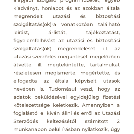
alapjául szolgáló programfüzetet, egyéb
kiadványt, honlapot és az azokban általa
megrendelt utazási és biztosítási
szolgáltatás(ok)ra vonatkozóan található
leírást, árlistát, tájékoztatást,
figyelemfelhívást az utazási és biztosítási
szolgáltatás(ok) megrendelését, ill. az
utazási szerződés megkötését megelőzően
átvette, ill. megtekintette, tartalmukat
részletesen megismerte, megértette, és
elfogadta az általa képviselt utasok
nevében is. Tudomásul veszi, hogy az
adatok beküldésével egyidejűleg fizetési
kötelezettsége keletkezik. Amennyiben a
foglalástól el kíván állni és erről az Utazási
Szerződés keltezésétől számított 2
munkanapon belül írásban nyilatkozik, úgy