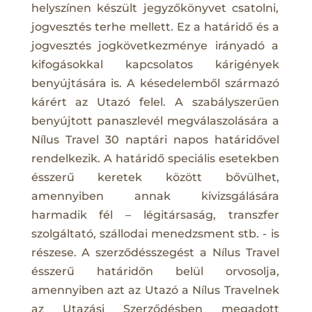
helyszínen készült jegyzőkönyvet csatolni,
jogvesztés terhe mellett. Ez a határidő és a
jogvesztés jogkövetkezménye irányadó a
kifogásokkal kapcsolatos kárigények
benyújtására is. A késedelemből származó
kárért az Utazó felel. A szabályszerűen
benyújtott panaszlevél megválaszolására a
Nílus Travel 30 naptári napos határidővel
rendelkezik. A határidő speciális esetekben
ésszerű keretek között bővülhet,
amennyiben annak kivizsgálására
harmadik fél – légitársaság, transzfer
szolgáltató, szállodai menedzsment stb. - is
részese. A szerződésszegést a Nílus Travel
ésszerű határidőn belül orvosolja,
amennyiben azt az Utazó a Nílus Travelnek
az Utazási Szerződésben megadott