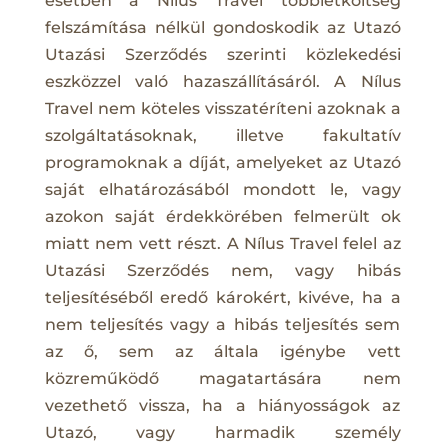
esetben a Nílus Travel többletköltség
felszámítása nélkül gondoskodik az Utazó
Utazási Szerződés szerinti közlekedési
eszközzel való hazaszállításáról. A Nílus
Travel nem köteles visszatéríteni azoknak a
szolgáltatásoknak, illetve fakultatív
programoknak a díját, amelyeket az Utazó
saját elhatározásából mondott le, vagy
azokon saját érdekkörében felmerült ok
miatt nem vett részt. A Nílus Travel felel az
Utazási Szerződés nem, vagy hibás
teljesítéséből eredő károkért, kivéve, ha a
nem teljesítés vagy a hibás teljesítés sem
az ő, sem az általa igénybe vett
közreműködő magatartására nem
vezethető vissza, ha a hiányosságok az
Utazó, vagy harmadik személy