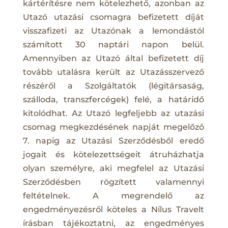
kártérítésre nem kötelezhető, azonban az
Utazó utazási csomagra befizetett díját
visszafizeti az Utazónak a lemondástól
számított 30 naptári napon belül.
Amennyiben az Utazó által befizetett díj
tovább utalásra került az Utazásszervező
részéről a Szolgáltatók (légitársaság,
szálloda, transzfercégek) felé, a határidő
kitolódhat. Az Utazó legfeljebb az utazási
csomag megkezdésének napját megelőző
7. napig az Utazási Szerződésből eredő
jogait és kötelezettségeit átruházhatja
olyan személyre, aki megfelel az Utazási
Szerződésben rögzített valamennyi
feltételnek. A megrendelő az
engedményezésről köteles a Nílus Travelt
írásban tájékoztatni, az engedményes