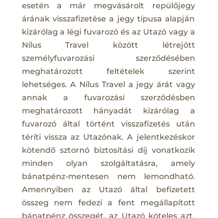
esetén a már megvásárolt repülőjegy
árának visszafizetése a jegy típusa alapján
kizárólag a légi fuvarozó és az Utazó vagy a
Nílus Travel között létrejött
személyfuvarozási szerződésében
meghatározott feltételek szerint
lehetséges. A Nílus Travel a jegy árát vagy
annak a fuvarozási szerződésben
meghatározott hányadát kizárólag a
fuvarozó által történt visszafizetés után
téríti vissza az Utazónak. A jelentkezéskor
kötendő sztornó biztosítási díj vonatkozik
minden olyan szolgáltatásra, amely
bánatpénz-mentesen nem lemondható.
Amennyiben az Utazó által befizetett
összeg nem fedezi a fent megállapított
bánatpénz összegét, az Utazó köteles azt,