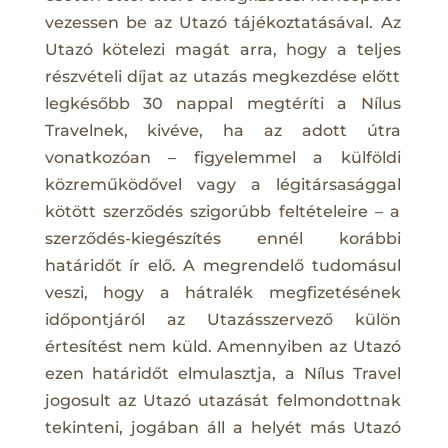
vezessen be az Utazó tájékoztatásával. Az
Utazó kötelezi magát arra, hogy a teljes
részvételi díjat az utazás megkezdése előtt
legkésőbb 30 nappal megtéríti a Nílus
Travelnek, kivéve, ha az adott útra
vonatkozóan – figyelemmel a külföldi
közreműködővel vagy a légitársasággal
kötött szerződés szigorúbb feltételeire – a
szerződés-kiegészítés ennél korábbi
határidőt ír elő. A megrendelő tudomásul
veszi, hogy a hátralék megfizetésének
időpontjáról az Utazásszervező külön
értesítést nem küld. Amennyiben az Utazó
ezen határidőt elmulasztja, a Nílus Travel
jogosult az Utazó utazását felmondottnak
tekinteni, jogában áll a helyét más Utazó