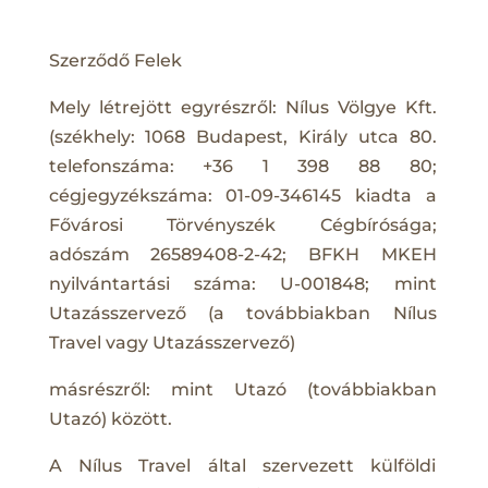
Szerződő Felek
Mely létrejött egyrészről: Nílus Völgye Kft.
(székhely: 1068 Budapest, Király utca 80.
telefonszáma: +36 1 398 88 80;
cégjegyzékszáma: 01-09-346145 kiadta a
Fővárosi Törvényszék Cégbírósága;
adószám 26589408-2-42; BFKH MKEH
nyilvántartási száma: U-001848; mint
Utazásszervező (a továbbiakban Nílus
Travel vagy Utazásszervező)
másrészről: mint Utazó (továbbiakban
Utazó) között.
A Nílus Travel által szervezett külföldi