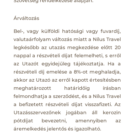
Szövetség rendelkezése alapján.
Árváltozás
Bel-, vagy külföldi hatósági vagy fuvardíj,
valutaárfolyam változás miatt a Nílus Travel
legkésőbb az utazás megkezdése előtt 20
nappal a részvételi díjat felemelheti, s erről
az Utazót egyidejűleg tájékoztatja. Ha a
részvételi díj emelése a 8%-ot meghaladja,
akkor az Utazó az erről kapott értesítésben
meghatározott határidőig írásban
felmondhatja a szerződést, és a Nílus Travel
a befizetett részvételi díjat visszafizeti. Az
Utazásszervezőnek jogában áll kerozin
pótdíjat bevezetni, amennyiben az
áremelkedés jelentős és igazolható.