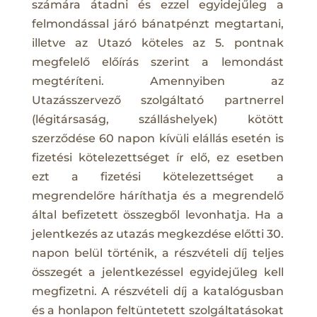
számára átadni és ezzel egyidejűleg a
felmondással járó bánatpénzt megtartani,
illetve az Utazó köteles az 5. pontnak
megfelelő előírás szerint a lemondást
megtéríteni. Amennyiben az
Utazásszervező szolgáltató partnerrel
(légitársaság, szálláshelyek) kötött
szerződése 60 napon kívüli elállás esetén is
fizetési kötelezettséget ír elő, ez esetben
ezt a fizetési kötelezettséget a
megrendelőre háríthatja és a megrendelő
által befizetett összegből levonhatja. Ha a
jelentkezés az utazás megkezdése előtti 30.
napon belül történik, a részvételi díj teljes
összegét a jelentkezéssel egyidejűleg kell
megfizetni. A részvételi díj a katalógusban
és a honlapon feltüntetett szolgáltatásokat