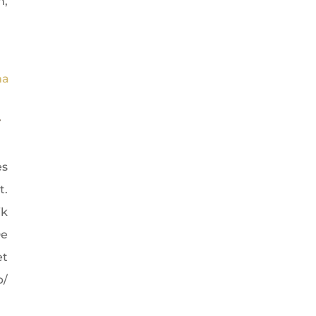
m,
-
es
t.
ik
De
et
p/