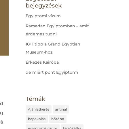
bejegyzések
Egyiptomi vízum
Ramadan Egyiptomban – amit
érdemes tudni
10+1 tipp a Grand Egyptian
Museum-hoz
Érkezés Kairóba
de miért pont Egyiptom?
Témák
d
Ajánlatkérés
antinal
eg
bepakolás
bőrönd
zá
egyiptomi vizum
fáraókátka