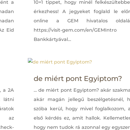
ként a
10+1 tippet, hogy minél felkészültebb
amadan
érkezhess! A jegyeket foglald le elő
madan
online a GEM hivatalos oldalá
Az Eid
https://visit-gem.com/en/GEMIntro
Bankkártyával…
de miért pont Egyiptom?
, a 2A
… de miért pont Egyiptom? akár szakma
 látni
akár magán jellegű beszélgetésnél, 
áratok
szóba kerül, hogy mivel foglalkozom, 
i az
első kérdés ez, amit hallok. Kellemetle
check-
hogy nem tudok rá azonnal egy egysze