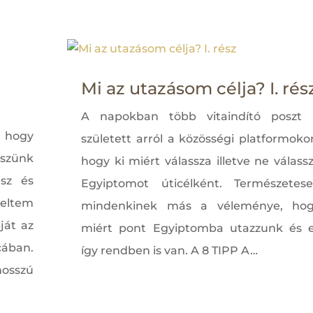
Mi az utazásom célja? I. rés
A napokban több vitaindító poszt 
 hogy
született arról a közösségi platformoko
iszünk
hogy ki miért válassza illetve ne válass
sz és
Egyiptomot úticélként. Természetes
peltem
mindenkinek más a véleménye, ho
ját az
miért pont Egyiptomba utazzunk és 
ában.
így rendben is van. A 8 TIPP A…
osszú