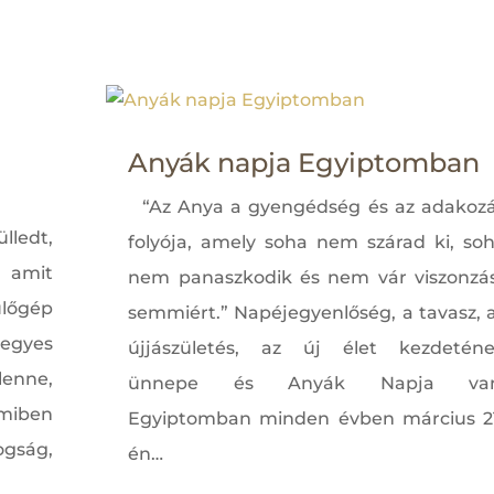
Anyák napja Egyiptomban
“Az Anya a gyengédség és az adakoz
lledt,
folyója, amely soha nem szárad ki, so
amit
nem panaszkodik és nem vár viszonzá
ülőgép
semmiért.” Napéjegyenlőség, a tavasz, 
 egyes
újjászületés, az új élet kezdetén
lenne,
ünnepe és Anyák Napja van
miben
Egyiptomban minden évben március 2
ság,
én…