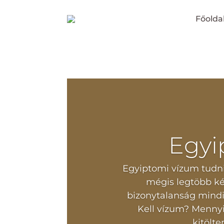
Főolda
Egyi
Egyiptomi vízum tudn
mégis legtöbb kér
bizonytalanság mindig
Kell vízum? Mennyi
kitölte