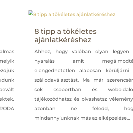
8 tipp a tökéletes
ajánlatkéréshez
almas
Ahhoz, hogy valóban olyan legyen
elyik
nyaralás amit megálmodtál
ezdjük
elengedhetetlen alaposan körüljárni
udunk
szállodaválasztást. Ma már szerencsé
bevált
sok csoportban és weboldalo
ektek.
tájékozódhatsz és olvashatsz vélemény
RODA
azonban ne feledd, hog
mindannyiunknak más az elképzelése…