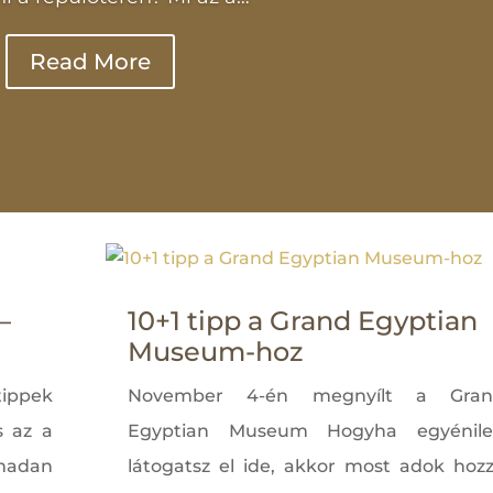
Read More
–
10+1 tipp a Grand Egyptian
Museum-hoz
ppek
November 4-én megnyílt a Gran
s az a
Egyptian Museum Hogyha egyénil
madan
látogatsz el ide, akkor most adok hoz