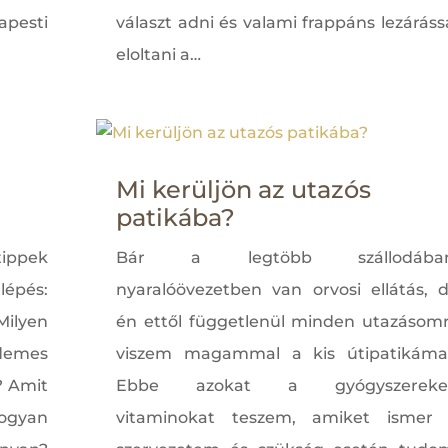
dapesti
választ adni és valami frappáns lezáráss
eloltani a…
Mi kerüljön az utazós
patikába?
ippek
Bár a legtöbb szállodában
pés:
nyaralóövezetben van orvosi ellátás, 
Milyen
én ettől függetlenül minden utazásom
emes
viszem magammal a kis útipatikáma
? Amit
Ebbe azokat a gyógyszereket
ogyan
vitaminokat teszem, amiket ismer