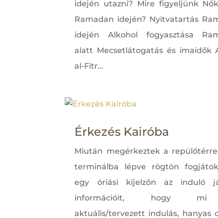
idején utazni? Mire figyeljünk Nő
Ramadan idején? Nyitvatartás R
idején Alkohol fogyasztása Ra
alatt Mecsetlátogatás és imaidők 
al-Fitr…
Érkezés Kairóba
Miután megérkeztek a repülőtérre
terminálba lépve rögtön fogjátok
egy óriási kijelzőn az induló j
információit, hogy m
aktuális/tervezett indulás, hanyas 