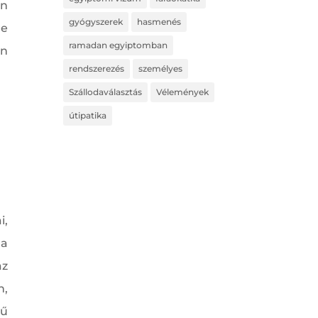
en
gyógyszerek
hasmenés
re
ramadan egyiptomban
n
rendszerezés
személyes
Szállodaválasztás
Vélemények
útipatika
i,
ha
az
n,
rű