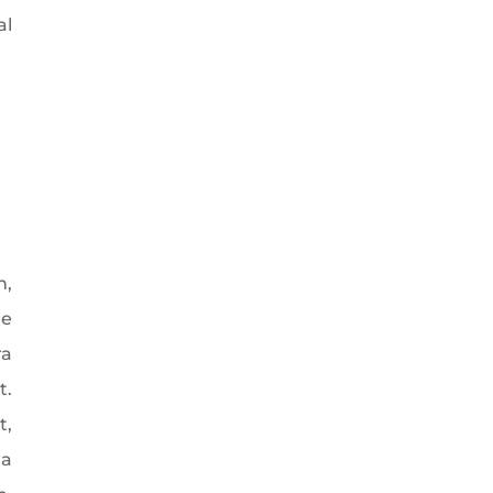
al
,
de
ra
t.
,
 a