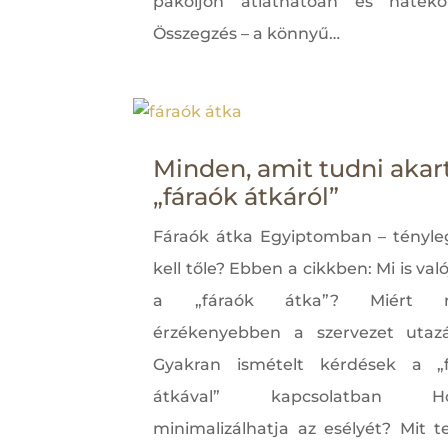
pakoljon átláthatóan és hatéko
Összegzés – a könnyű…
Minden, amit tudni akar
„fáraók átkáról”
Fáraók átka Egyiptomban – tényleg
kell tőle? Ebben a cikkben: Mi is va
a „fáraók átka”? Miért r
érzékenyebben a szervezet utaz
Gyakran ismételt kérdések a „f
átkával” kapcsolatban Ho
minimalizálhatja az esélyét? Mit t