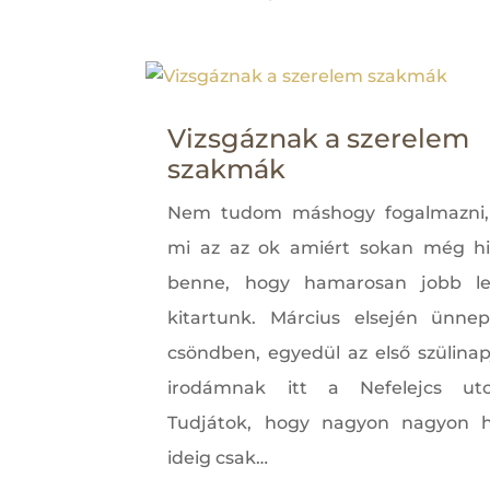
Vizsgáznak a szerelem
szakmák
Nem tudom máshogy fogalmazni,
mi az az ok amiért sokan még h
benne, hogy hamarosan jobb le
kitartunk. Március elsején ünne
csöndben, egyedül az első szülinap
irodámnak itt a Nefelejcs utc
Tudjátok, hogy nagyon nagyon h
ideig csak…