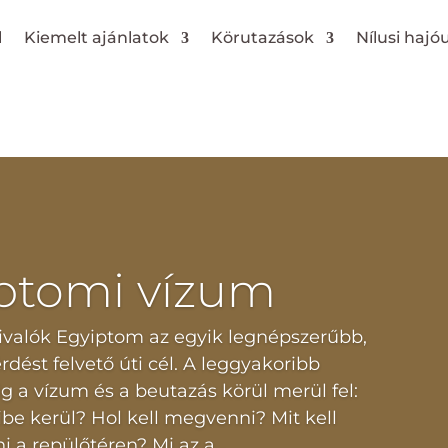
l
Kiemelt ajánlatok
Körutazások
Nílusi hajó
ptomi vízum
ivalók Egyiptom az egyik legnépszerűbb,
dést felvető úti cél. A leggyakoribb
 a vízum és a beutazás körül merül fel:
be kerül? Hol kell megvenni? Mit kell
ni a repülőtéren? Mi az a…