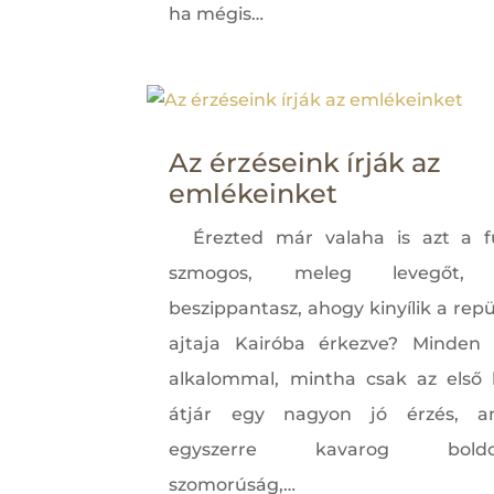
ha mégis…
Az érzéseink írják az
emlékeinket
Érezted már valaha is azt a fü
szmogos, meleg levegőt, 
beszippantasz, ahogy kinyílik a rep
ajtaja Kairóba érkezve? Minden
alkalommal, mintha csak az első 
átjár egy nagyon jó érzés, a
egyszerre kavarog boldog
szomorúság,…