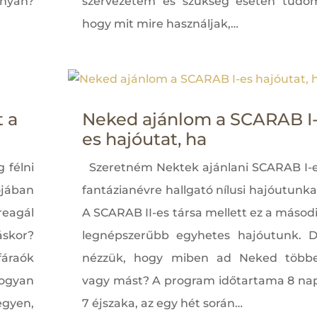
nyan?
szervezetem és szükség esetén tudo
hogy mit mire használjak,…
t a
Neked ajánlom a SCARAB I
es hajóutat, ha
 félni
Szeretném Nektek ajánlani SCARAB I-
lójában
fantázianévre hallgató nílusi hajóutunka
eagál
A SCARAB II-es társa mellett ez a másod
áskor?
legnépszerűbb egyhetes hajóutunk. 
áraók
nézzük, hogy miben ad Neked több
gyan
vagy mást? A program időtartama 8 na
egyen,
7 éjszaka, az egy hét során…