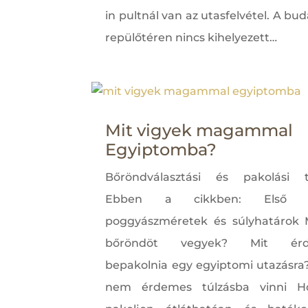
in pultnál van az utasfelvétel. A bu
repülőtéren nincs kihelyezett…
Mit vigyek magammal
Egyiptomba?
Bőröndválasztási és pakolási t
Ebben a cikkben: Első lé
poggyászméretek és súlyhatárok 
bőröndöt vegyek? Mit érd
bepakolnia egy egyiptomi utazásra
nem érdemes túlzásba vinni H